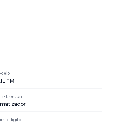
delo
IL TM
imatización
imatizador
timo dígito