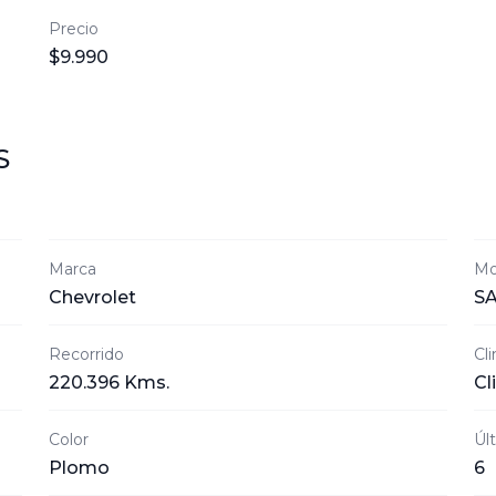
Precio
$9.990
S
Marca
Mo
Chevrolet
SA
Recorrido
Cl
220.396 Kms.
Cl
Color
Úl
Plomo
6