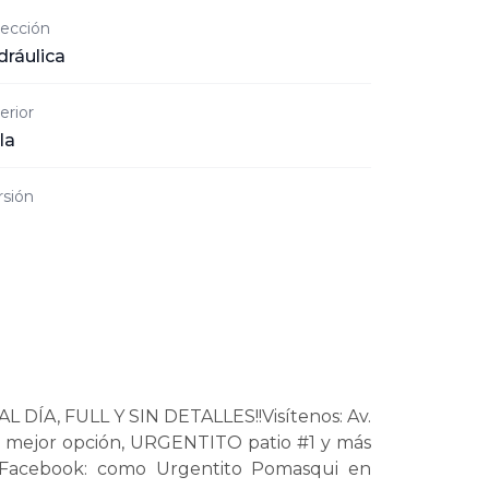
rección
dráulica
erior
la
rsión
, FULL Y SIN DETALLES!!Visítenos: Av.
tu mejor opción, URGENTITO patio #1 y más
n Facebook: como Urgentito Pomasqui en