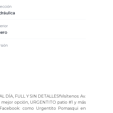
rección
dráulica
erior
ero
rsión
, FULL Y SIN DETALLES!!Visítenos: Av.
tu mejor opción, URGENTITO patio #1 y más
n Facebook: como Urgentito Pomasqui en