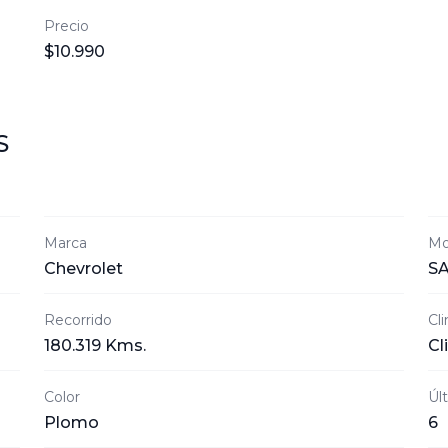
Precio
$10.990
S
Marca
Mo
Chevrolet
SA
Recorrido
Cl
180.319 Kms.
Cl
Color
Úl
Plomo
6